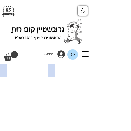
התחבר
LUBECA | לובקה
VALRHONA | ולרונה