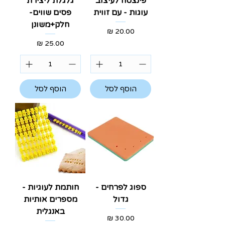
פינצטה לעיצוב
גלגלת ליצירת
עוגות - עם זווית
פסים שווים-
חלק+משונן
מחיר
מחיר
הוסף לסל
הוסף לסל
ספוג לפרחים -
חותמת לעוגיות -
גדול
מספרים אותיות
באנגלית
מחיר