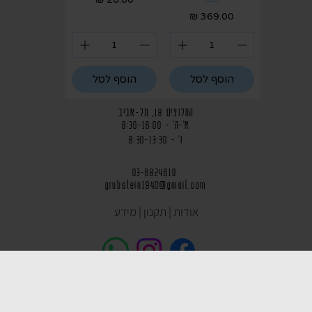
מחיר
הוסף לסל
הוסף לסל
החלוצים 18, תל-אביב
א'-ה' - 8:30-16:00
ו' - 8:30-13:30
03-6824619
grubstein1940@gmail.com
אודות | תקנון | מידע
הצהרת נגישות