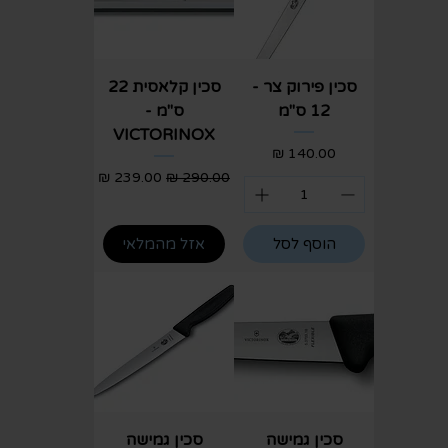
סכין פירוק צר -
סכין קלאסית 22
12 ס"מ
ס"מ -
VICTORINOX
מחיר
מחיר רגיל
מחיר מבצע
הוסף לסל
אזל מהמלאי
סכין גמישה
סכין גמישה