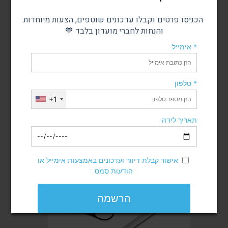
הכניסו פרטים וקבלו עדכונים שוטפים, הצעות מיוחדות
והנחות לחברי מועדון בלבד 💙
אימייל *
סכין רב תכליתי
סכין רב תכליתי
טלפון *
19 ס"מ - משונן
25 ס"מ - משונן
+1
מחיר רגיל
מחיר מבצע
מחיר
תאריך לידה
הוסף לסל
הוסף לסל
אישור קבלת דיוור ועדכונים באמצעות אימייל או
הודעות סמס
הרשמה