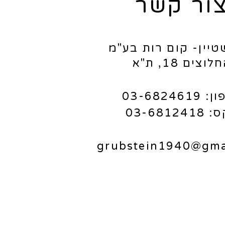
ור קשר
טיין- קום רות בע"מ
לוצים 18, ת"א
03-682461
03-68124
grubstein1940@gma