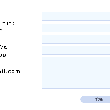
צ
גרובש
הח
טלפון: 9
פקס: 18
il.com
שלח