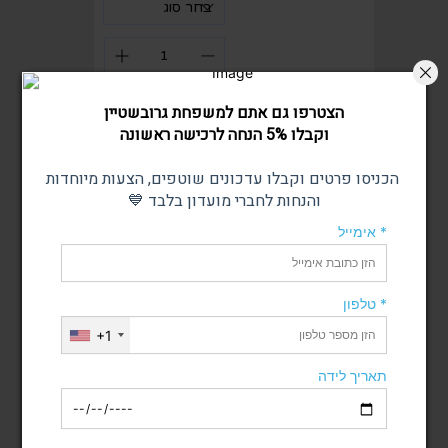
אזל מהמלאי
הוסף לסל
הצטרפו גם אתם למשפחת גרובשטיין
וקבלו 5% הנחה לרכישה ראשונה
הכניסו פרטים וקבלו עדכונים שוטפים, הצעות מיוחדות
והנחות לחברי מועדון בלבד 💙
אימייל *
חמאת בוטנים
ממרח לוטוס -
טלפון *
סקיפי 1.8 ק"ג
400 גרם
+1
מחיר רגיל
מחיר מבצע
מחיר
תאריך לידה