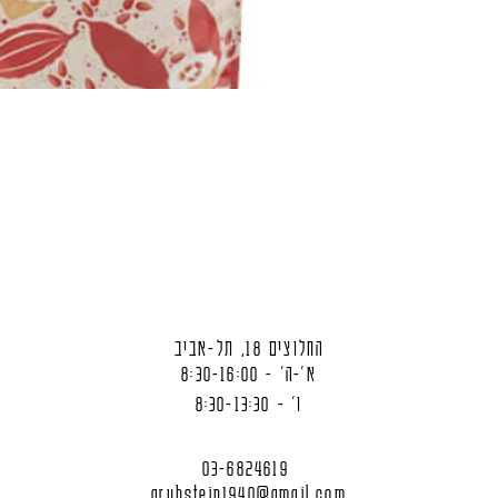
החלוצים 18, תל-אביב
א'-ה' - 8:30-16:00
ו' - 8:30-13:30
03-6824619
grubstein1940@gmail.com