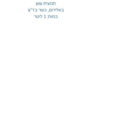
תמצית עשן
באלירום, כשר בד"צ
כמות: 1 ליטר
החלוצים 18, תל-אביב
א'-ה' - 8:30-16:00
ו' - 8:30-13:30
03-6824619
grubstein1940@gmail.com
אודות | תקנון | מידע
הצהרת נגישות
© grubstein1940 |
03-6824619