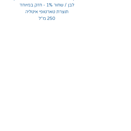
לבן / שחור 1% - חזק במיוחד
תוצרת טארטופי איטליה
250 מ"ל
החלוצים 18, תל-אביב
א'-ה' - 8:30-16:00
ו' - 8:30-13:30
03-6824619
grubstein1940@gmail.com
אודות | תקנון | מידע
הצהרת נגישות
© grubstein1940 |
03-6824619