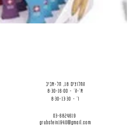
החלוצים 18, תל-אביב
א'-ה' - 8:30-16:00
ו' - 8:30-13:30
03-6824619
grubstein1940@gmail.com