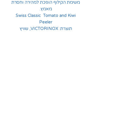
משימת הקילוף הופכת למהירה וחסרת
מאמץ.
Swiss Classic Tomato and Kiwi
Peeler
תוצרת: VICTORINOX, שוויץ
החלוצים 18, תל-אביב
א'-ה' - 8:30-16:00
ו' - 8:30-13:30
03-6824619
grubstein1940@gmail.com
אודות | תקנון | מידע
הצהרת נגישות