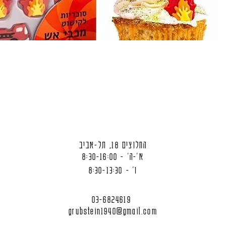
החלוצים 18, תל-אביב
א'-ה' - 8:30-16:00
ו' - 8:30-13:30
03-6824619
grubstein1940@gmail.com