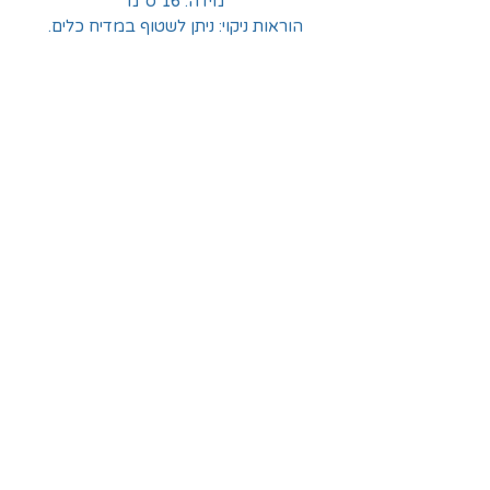
מידה: 16 ס”מ
הוראות ניקוי: ניתן לשטוף במדיח כלים.
החלוצים 18, תל-אביב
א'-ה' - 8:30-16:00
ו' - 8:30-13:30
03-6824619
grubstein1940@gmail.com
אודות | תקנון | מידע
הצהרת נגישות
© grubstein1940 |
03-6824619
צור קשר