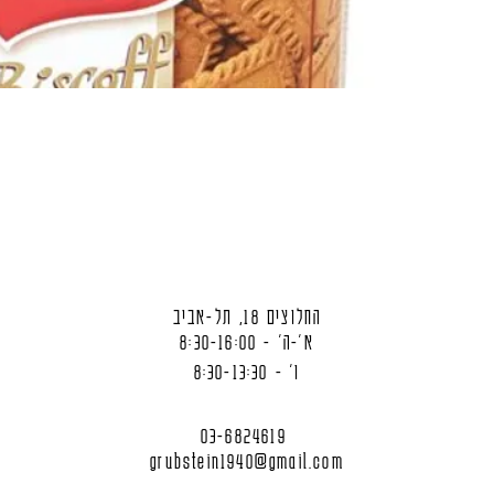
החלוצים 18, תל-אביב
א'-ה' - 8:30-16:00
ו' - 8:30-13:30
03-6824619
grubstein1940@gmail.com