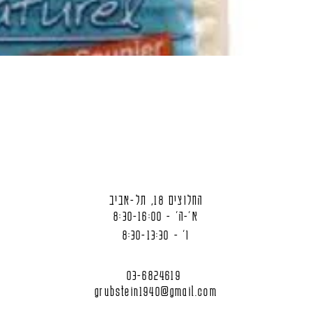
החלוצים 18, תל-אביב
א'-ה' - 8:30-16:00
ו' - 8:30-13:30
03-6824619
grubstein1940@gmail.com