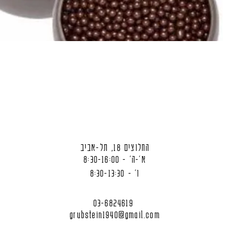
החלוצים 18, תל-אביב
א'-ה' - 8:30-16:00
ו' - 8:30-13:30
03-6824619
grubstein1940@gmail.com