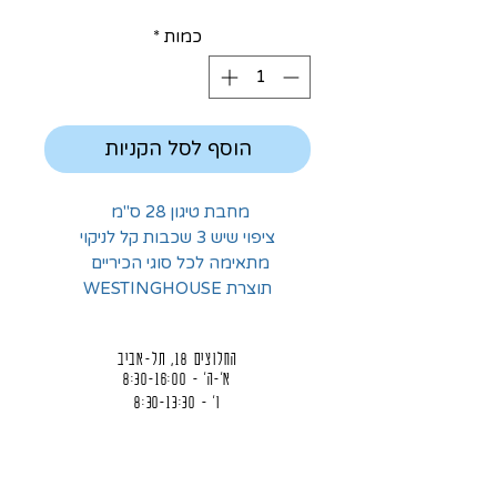
כמות
*
הוסף לסל הקניות
מחבת טיגון 28 ס"מ
ציפוי שיש 3 שכבות קל לניקוי
מתאימה לכל סוגי הכיריים
תוצרת WESTINGHOUSE
החלוצים 18, תל-אביב
א'-ה' - 8:30-16:00
ו' - 8:30-13:30
03-6824619
grubstein1940@gmail.com