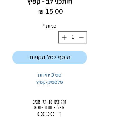
חותכני לב - קפיץ
מחיר
כמות
*
הוסף לסל הקניות
פלסטיק-קפיץ
החלוצים 18, תל-אביב
א'-ה' - 8:30-16:00
ו' - 8:30-13:30
03-6824619
grubstein1940@gmail.com