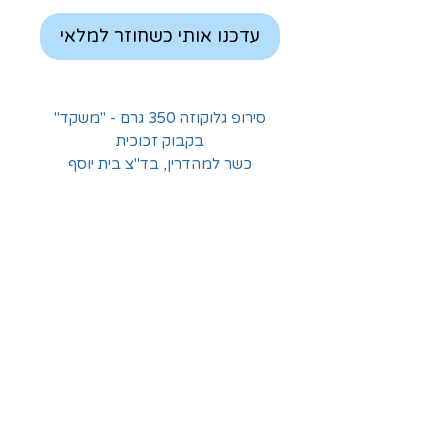
עדכנו אותי כשחוזר למלאי
סירופ גלוקוזה 350 גרם - "משקד"
בקבוק זכוכית
כשר למהדרין, בד"צ בית יוסף
החלוצים 18, תל-אביב
א'-ה' - 8:30-16:00
ו' - 8:30-13:30
03-6824619
grubstein1940@gmail.com
אודות | תקנון | מידע