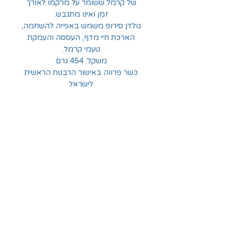
של קרמל ששומר על מרקמו לאורך
זמן ואינו מתגבש.
גולדן סירופ משמש באפייה להשחמה,
הארכת חיי מדף, העססה והעמקת
טעמי קרמל.
משקל: 454 גרם
כשר פרווה באישור הרבנות הראשית
לישראל
החלוצים 18, תל-אביב
א'-ה' - 8:30-16:00
ו' - 8:30-13:30
03-6824619
grubstein1940@gmail.com
אודות | תקנון | מידע