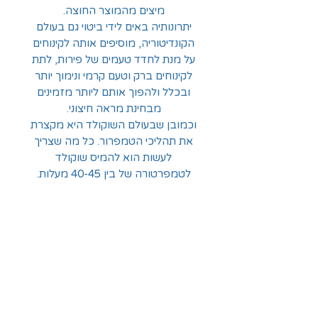
מיצים מהמוצר החוצה.
יתרונותיה באים לידי ביטוי גם בעולם
הקונדיטוריה, מוסיפים אותה לקינוחים
על מנת לחדד טעמים של פירות, לתת
לקינוחים ברק וטעם קרמי ונימוך יותר
ובכלל ולהפוך אותם ליותר מזמינים
מבחינת מראה חיצוני.
וכמובן שבעולם השוקולד היא מקצרת
את תהליכי הטמפרור. כל מה שצריך
לעשות הוא להמיס שוקולד
לטמפרטורה של בין 40-45 מעלות.
לתת לשוקולד להתקרר לטמפרטורה
שנעה בין 33-35 מעלות, ברגע
שהשוקולד הגיע לטמפרטורה יש
להוסיף 1% של אבקת מיקריו מהכמות
אותה מטמפררים לשוקולד לערבב
היטב ולהמתין שהשוקולד יגיע
לטמפרטורת עבודה (שוקולד לבן 27-
28 מעלות, שוקולד חלב 29-30 מעלות