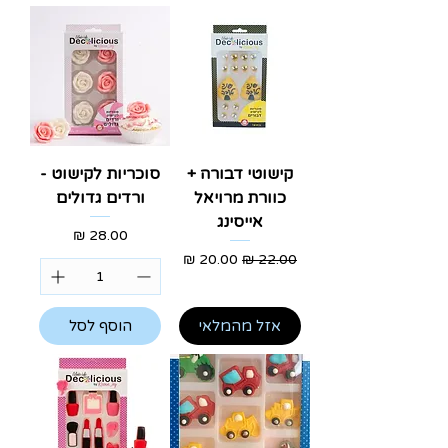
קישוטי דבורה +
סוכריות לקישוט -
כוורת מרויאל
ורדים גדולים
אייסינג
מחיר
מחיר רגיל
מחיר מבצע
אזל מהמלאי
הוסף לסל