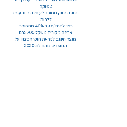
טפיוקה
פחות מתוק מסוכר לעשיית מרנג עמיד
ללחות
רצוי להחליף עד 40% מהסוכר
אריזה מקורית משקל 700 גרם
מוצר חשוב לקראת חוקי הסימון על
המוצרים מתחילת 2020
החלוצים 18, תל-אביב
א'-ה' - 8:30-16:00
ו' - 8:30-13:30
03-6824619
grubstein1940@gmail.com
אודות | תקנון | מידע