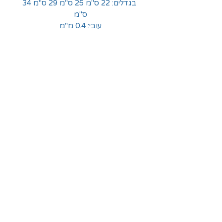
בגדלים: 22 ס"מ 25 ס"מ 29 ס"מ 34
ס"מ
עובי: 0.4 מ"מ
החלוצים 18, תל-אביב
א'-ה' - 8:30-16:00
ו' - 8:30-13:30
03-6824619
grubstein1940@gmail.com
אודות | תקנון | מידע
הצהרת נגישות
© grubstein1940 |
03-6824619