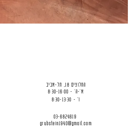
החלוצים 18, תל-אביב
א'-ה' - 8:30-16:00
ו' - 8:30-13:30
03-6824619
grubstein1940@gmail.com