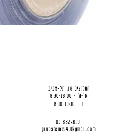
החלוצים 18, תל-אביב
א'-ה' - 8:30-16:00
ו' - 8:30-13:30
03-6824619
grubstein1940@gmail.com