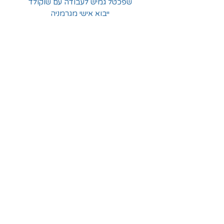
שפכטל גמיש לעבודה עם שוקולד
ייבוא אישי מגרמניה
החלוצים 18, תל-אביב
א'-ה' - 8:30-16:00
ו' - 8:30-13:30
03-6824619
grubstein1940@gmail.com
אודות | תקנון | מידע
הצהרת נגישות
© grubstein1940 |
03-6824619
צור קשר