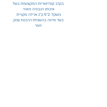
בקרב קונדיטוריות המקצועיות בשל
איכותו הגבוהה מאוד.
משקל: 2*5 ק"ג אריזה מקורית
כשר פרווה בהשגחת הרבנות עמק
חפר
החלוצים 18, תל-אביב
א'-ה' - 8:30-16:00
ו' - 8:30-13:30
03-6824619
grubstein1940@gmail.com
אודות | תקנון | מידע
הצהרת נגישות