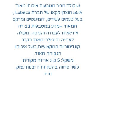
שוקולד מריר מטבעות איכותי מאוד
55% מוצקי קקאו של חברת Lubeca ,
בעל טעמים עשירים, דומיננטיים ומרקם
חמאתי –מגיע במטבעות בצורה
אידיאלית לעבודה והמסה, מעולה
לאפייה ופופולרי מאוד בקרב
קונדיטוריות המקצועיות בשל איכותו
הגבוהה מאוד.
משקל: 5 ק"ג אריזה מקורית
כשר פרווה בהשגחת הרבנות עמק
חפר
החלוצים 18, תל-אביב
א'-ה' - 8:30-16:00
ו' - 8:30-13:30
03-6824619
grubstein1940@gmail.com