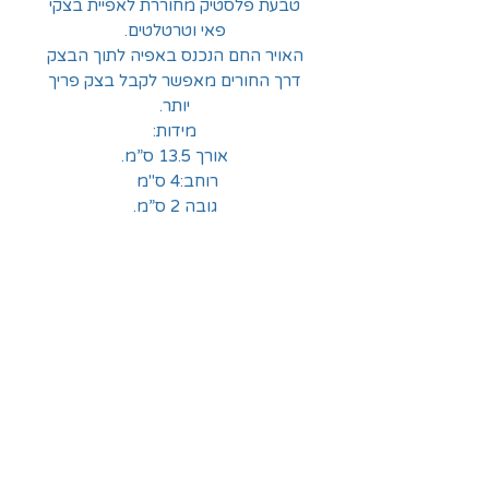
טבעת פלסטיק מחוררת לאפיית בצקי
פאי וטרטלטים.
האויר החם הנכנס באפיה לתוך הבצק
דרך החורים מאפשר לקבל בצק פריך
יותר.
מידות:
אורך 13.5 ס”מ.
רוחב:4 ס"מ
גובה 2 ס”מ.
החלוצים 18, תל-אביב
א'-ה' - 8:30-16:00
ו' - 8:30-13:30
03-6824619
grubstein1940@gmail.com
אודות | תקנון | מידע