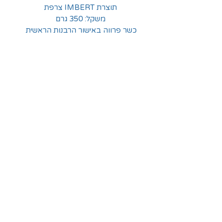
תוצרת IMBERT צרפת
משקל: 350 גרם
כשר פרווה באישור הרבנות הראשית
החלוצים 18, תל-אביב
א'-ה' - 8:30-16:00
ו' - 8:30-13:30
03-6824619
grubstein1940@gmail.com
אודות | תקנון | מידע
הצהרת נגישות
© grubstein1940 |
03-6824619