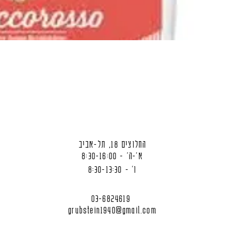
החלוצים 18, תל-אביב
א'-ה' - 8:30-16:00
ו' - 8:30-13:30
03-6824619
grubstein1940@gmail.com