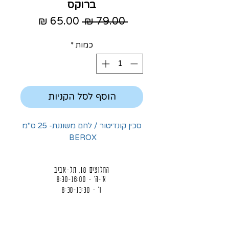
ברוקס
מחיר
מחיר
 ‏79.00 ‏₪ 
רגיל
מבצע
כמות
*
הוסף לסל הקניות
סכין קונדיטור / לחם משוננת- 25 ס"מ
BEROX
החלוצים 18, תל-אביב
א'-ה' - 8:30-16:00
ו' - 8:30-13:30
03-6824619
grubstein1940@gmail.com