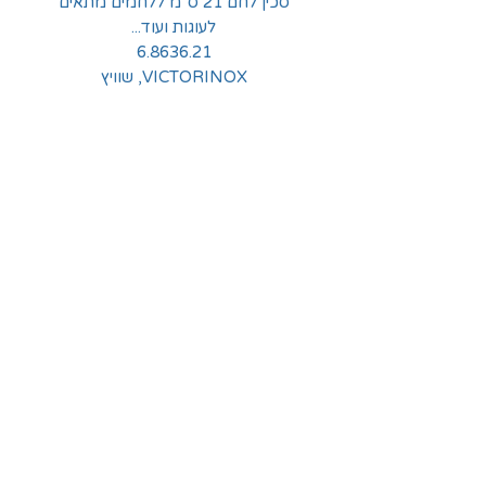
סכין לחם 21 ס"מ ללחמים מתאים
לעוגות ועוד...
6.8636.21
VICTORINOX, שוויץ
החלוצים 18, תל-אביב
א'-ה' - 8:30-16:00
ו' - 8:30-13:30
03-6824619
grubstein1940@gmail.com
אודות | תקנון | מידע
הצהרת נגישות
© grubstein1940 |
03-6824619