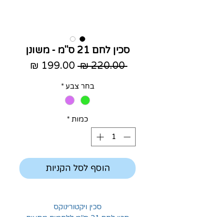
סכין לחם 21 ס"מ - משונן
מחיר
מחיר
 ‏220.00 ‏₪ 
רגיל
מבצע
בחר צבע
*
כמות
*
הוסף לסל הקניות
סכין ויקטורינוקס