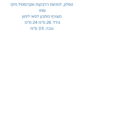
טפלון, למניעת הדבקות אקרוסטיל מיקי
שמו
מצורף מתכון לפאי לימון
גודל: 26 ס"מ 24 ס"מ
גובה: 3.5 ס"מ
החלוצים 18, תל-אביב
א'-ה' - 8:30-16:00
ו' - 8:30-13:30
03-6824619
grubstein1940@gmail.com
אודות | תקנון | מידע
הצהרת נגישות