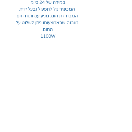
במידה של 24 ס"מ
המכשיר קל לתפעול ובעל ידית
המבודדת חום. מגיע עם ווסת חום
מובנה שבאמצעותו ניתן לשלוט על
החום.
1100W
החלוצים 18, תל-אביב
א'-ה' - 8:30-16:00
ו' - 8:30-13:30
03-6824619
grubstein1940@gmail.com
אודות | תקנון | מידע