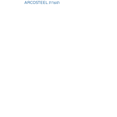
תוצרת ARCOSTEEL
החלוצים 18, תל-אביב
א'-ה' - 8:30-16:00
ו' - 8:30-13:30
03-6824619
grubstein1940@gmail.com
אודות | תקנון | מידע
הצהרת נגישות
© grubstein1940 |
03-6824619
צור קשר