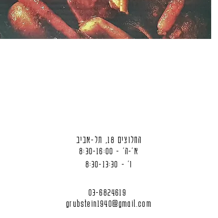
החלוצים 18, תל-אביב
א'-ה' - 8:30-16:00
ו' - 8:30-13:30
03-6824619
grubstein1940@gmail.com