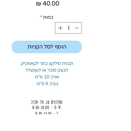
מחיר
כמות
*
הוסף לסל הקניות
תבנית סיליקון כתר לקאפקייק
לבצק סוכר או לשוקולד
אורך 10 ס"מ
גובה 5 ס"מ
החלוצים 18, תל-אביב
א'-ה' - 8:30-16:00
ו' - 8:30-13:30
03-6824619