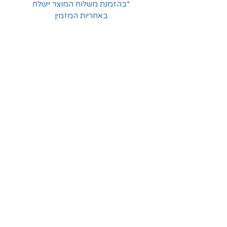
*בהזמנת משלוח המוצר יישלח
באחריות המזמין
החלוצים 18, תל-אביב
א'-ה' - 8:30-16:00
ו' - 8:30-13:30
03-6824619
grubstein1940@gmail.com
אודות | תקנון | מידע
הצהרת נגישות
© grubstein1940 |
03-6824619
צור קשר