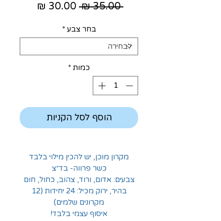
מחיר
מחיר
 ‏35.00 ‏₪ 
רגיל
מבצע
בחר צבע
*
כמות
*
הוסף לסל הקניות
מקרון מוכן, יש להכין מילוי בלבד
כשר פרווה- בד״צ
צבעים: אדום, ורוד, צהוב, כחול, חום
בהיר, ירוק מכיל: 24 יחידות (12
מקרונים שלמים)
איסוף עצמי בלבד!