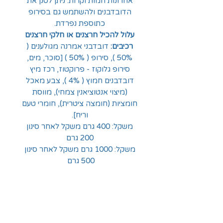
אחרונות חמות וקרות. ניתן לסנן את
הדובדבנים ולהשתמש גם בסירופ
כתוספת נפרדת.
עלול להכיל חרצנים או חלקי חרצנים
רכיבים:
דובדבני אמרנה מגולענים (
50% ), סירופ ( 50% ) [סוכר, מים,
סירופ גלוקוז - פרוקטוז, רכז מיץ
דובדבנים חמוץ ( 4% ), צבע מאכל
(מיצוי אנטוציאנין צמחי), מווסת
חומציות (חומצה ציטרית), חומרי טעם
וריח].
משקל: 400 גרם משקל לאחר סינון
200 גרם
משקל: 1000 גרם משקל לאחר סינון
500 גרם
כשר פרווה באישור הרבנות הראשית
לישראל OU
יצרן:SANTORELLI, בולגריה