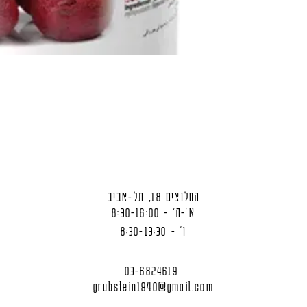
החלוצים 18, תל-אביב
א'-ה' - 8:30-16:00
ו' - 8:30-13:30
03-6824619
grubstein1940@gmail.com