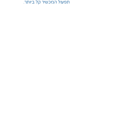
תפעול המכשיר קל ביותר.
החלוצים 18, תל-אביב
א'-ה' - 8:30-16:00
ו' - 8:30-13:30
03-6824619
grubstein1940@gmail.com
אודות | תקנון | מידע
הצהרת נגישות
© grubstein1940 |
03-6824619
צור קשר