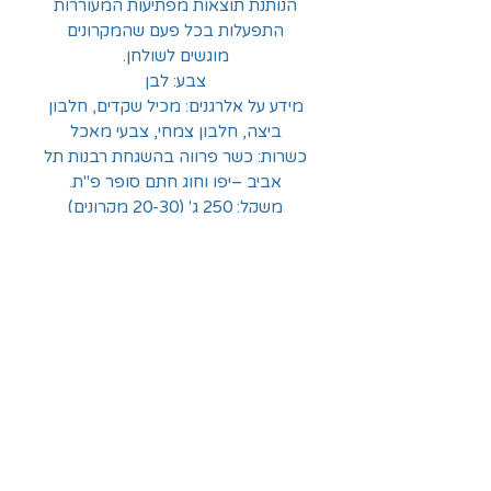
הנותנת תוצאות מפתיעות המעוררות
התפעלות בכל פעם שהמקרונים
מוגשים לשולחן.
צבע: לבן
מידע על אלרגנים: מכיל שקדים, חלבון
ביצה, חלבון צמחי, צבעי מאכל
כשרות: כשר פרווה בהשגחת רבנות תל
אביב –יפו וחוג חתם סופר פ"ת.
משקל: 250 ג' (20-30 מקרונים)
החלוצים 18, תל-אביב
א'-ה' - 8:30-16:00
ו' - 8:30-13:30
03-6824619
grubstein1940@gmail.com
אודות | תקנון | מידע