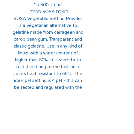
אריזה: 500 גר'
תוצרת SOSA ספרד
SOSA Vegetable Setting Powder
is a Vegetarian alternative to
gelatine made from carrageen and
carob bean gum. Transparent and
elastic gelatine. Use in any kind of
liquid with a water content of
higher than 80%. It is stirred into
cold then bring to the boil. once
set its heat resistant to 65°C. The
ideal pH setting is 4 pH - this can
be tested and regulated with the
SOSA pH Kit
החלוצים 18, תל-אביב
א'-ה' - 8:30-16:00
ו' - 8:30-13:30