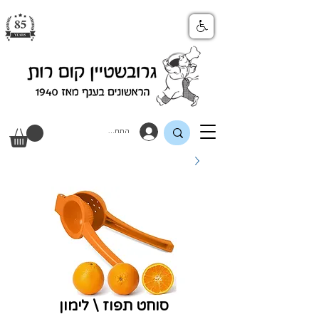
התחבר
סוחט תפוז \ לימון