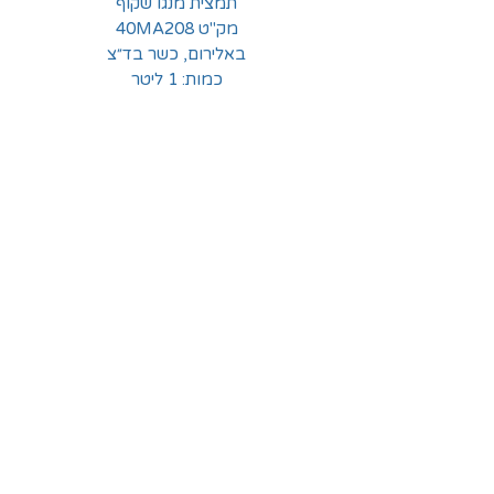
תמצית מנגו שקוף
מק"ט 40MA208
באלירום, כשר בד״צ
כמות: 1 ליטר
החלוצים 18, תל-אביב
א'-ה' - 8:30-16:00
ו' - 8:30-13:30
03-6824619
grubstein1940@gmail.com
אודות | תקנון | מידע
הצהרת נגישות
© grubstein1940 |
03-6824619