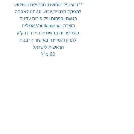
**זרעי וניל מותשים: תרמילים ששימשו
להפקת תמצית,יובשו ונטחנו לאבקה
בטעם ובניחוח וניל פירות עדינים.
תוצרת Vanillabazaar אנגליה
כשר פרווה בהשגחת בית דין דק"ק
לונדון והמדינה באישור הרבנות
הראשית לישראל
60 מ"ל
החלוצים 18, תל-אביב
א'-ה' - 8:30-16:00
ו' - 8:30-13:30
03-6824619
grubstein1940@gmail.com
אודות | תקנון | מידע