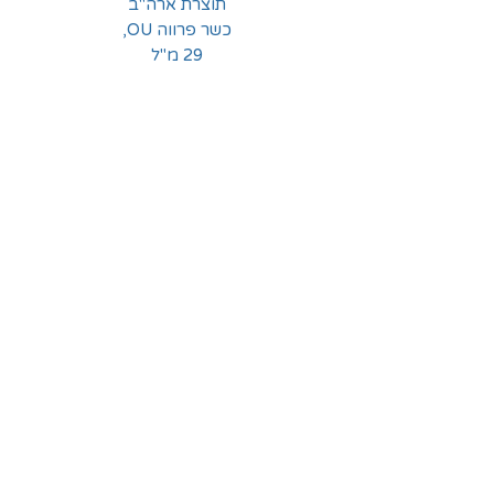
תוצרת ארה"ב
כשר פרווה OU,
29 מ"ל
החלוצים 18, תל-אביב
א'-ה' - 8:30-16:00
ו' - 8:30-13:30
03-6824619
grubstein1940@gmail.com
אודות | תקנון | מידע
הצהרת נגישות
© grubstein1940 |
03-6824619