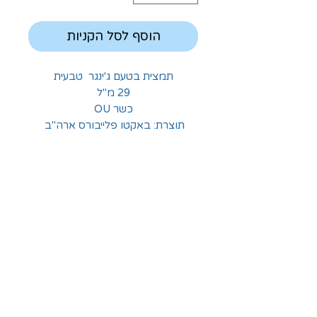
הוסף לסל הקניות
תמצית בטעם ג'ינגר טבעית
29 מ"ל
כשר OU
תוצרת: באקטו פלייבורס ארה"ב
החלוצים 18, תל-אביב
א'-ה' - 8:30-16:00
ו' - 8:30-13:30
03-6824619
grubstein1940@gmail.com
אודות | תקנון | מידע