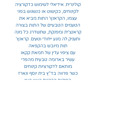
קולינרית. אידיאלי לשימוש כדקורציה
לקינוחים, כקישוט או כנשנוש בפני
עצמו, הקראנץ' התות מביא את
הטעמים הטבעיים של התות בצורה
קראנצ'ית ומפנקת, שתשדרג כל מנה
ותעניק לה מגע ייחודי וטעים. קראנץ'
תות מיובש בהקפאה
עם ציפוי עדין של חמאת קקאו
עשיר בארומה טבעית מהפרי
מותאם לדקורציות קינוחים
כשר פרווה בד"ץ בית יוסף ונארז
בפיקוח הרבנות ראש העין
משקל 50 גרם
החלוצים 18, תל-אביב
א'-ה' - 8:30-16:00
ו' - 8:30-13:30
03-6824619